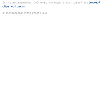
Если у вас возникли проблемы, пожалуйста, воспользуйтесь
формой
обратной связи
9195068948491283559
:
1786284646