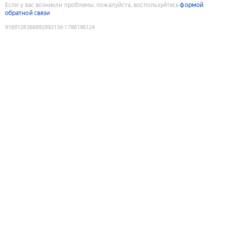
Если у вас возникли проблемы, пожалуйста, воспользуйтесь
формой
обратной связи
9189128366892992134
:
1786196124