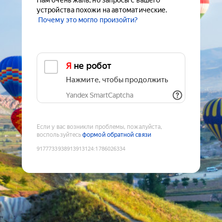
Нам очень жаль, но запросы с вашего
устройства похожи на автоматические.
Почему это могло произойти?
Я не робот
Нажмите, чтобы продолжить
Yandex SmartCaptcha
Если у вас возникли проблемы, пожалуйста,
воспользуйтесь
формой обратной связи
9177733938913913124
:
1786026334