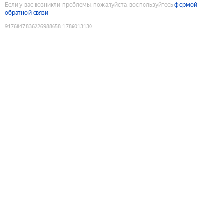
Если у вас возникли проблемы, пожалуйста, воспользуйтесь
формой
обратной связи
9176847836226988658
:
1786013130