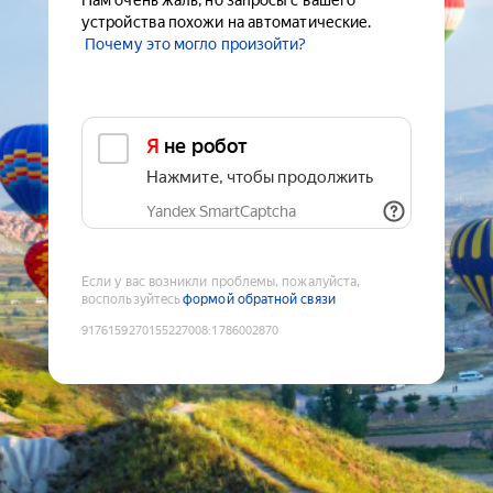
Нам очень жаль, но запросы с вашего
устройства похожи на автоматические.
Почему это могло произойти?
Я не робот
Нажмите, чтобы продолжить
Yandex SmartCaptcha
Если у вас возникли проблемы, пожалуйста,
воспользуйтесь
формой обратной связи
9176159270155227008
:
1786002870