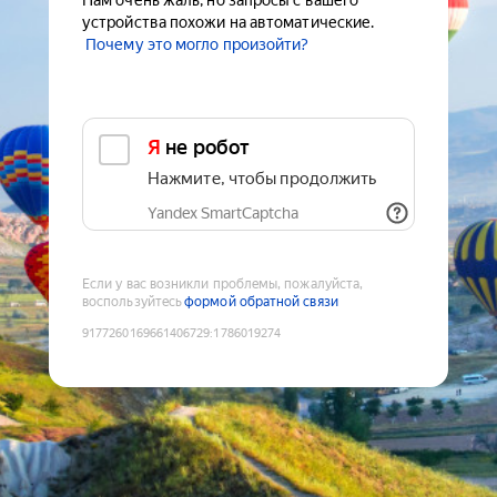
Нам очень жаль, но запросы с вашего
устройства похожи на автоматические.
Почему это могло произойти?
Я не робот
Нажмите, чтобы продолжить
Yandex SmartCaptcha
Если у вас возникли проблемы, пожалуйста,
воспользуйтесь
формой обратной связи
9177260169661406729
:
1786019274