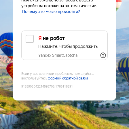
Нам очень жаль, но запросы с вашего
устройства похожи на автоматические.
Почему это могло произойти?
Я не робот
Нажмите, чтобы продолжить
Yandex SmartCaptcha
Если у вас возникли проблемы, пожалуйста,
воспользуйтесь
формой обратной связи
9183905042214595708
:
1786118291