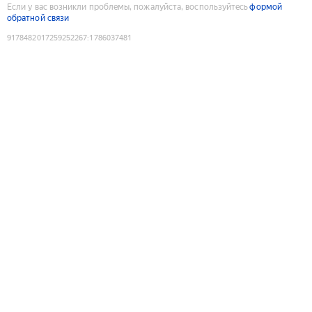
Если у вас возникли проблемы, пожалуйста, воспользуйтесь
формой
обратной связи
9178482017259252267
:
1786037481