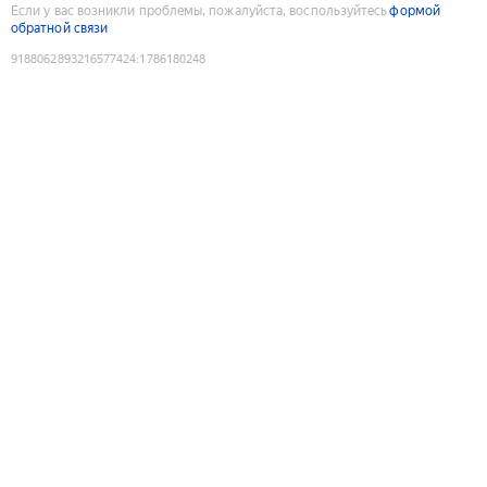
Если у вас возникли проблемы, пожалуйста, воспользуйтесь
формой
обратной связи
9188062893216577424
:
1786180248