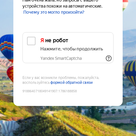
Нам очень жаль, но запросы с вашего
устройства похожи на автоматические.
Почему это могло произойти?
Я не робот
Нажмите, чтобы продолжить
Yandex SmartCaptcha
Если у вас возникли проблемы, пожалуйста,
воспользуйтесь
формой обратной связи
9188640718049141907
:
1786188858