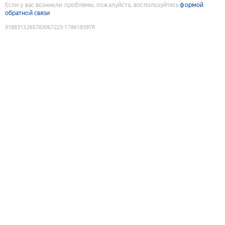
Если у вас возникли проблемы, пожалуйста, воспользуйтесь
формой
обратной связи
9188313265783067223
:
1786183978