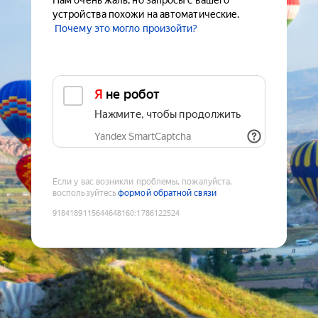
Нам очень жаль, но запросы с вашего
устройства похожи на автоматические.
Почему это могло произойти?
Я не робот
Нажмите, чтобы продолжить
Yandex SmartCaptcha
Если у вас возникли проблемы, пожалуйста,
воспользуйтесь
формой обратной связи
9184189115644648160
:
1786122524