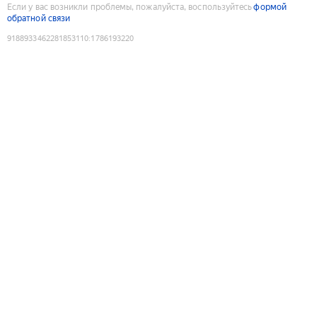
Если у вас возникли проблемы, пожалуйста, воспользуйтесь
формой
обратной связи
9188933462281853110
:
1786193220