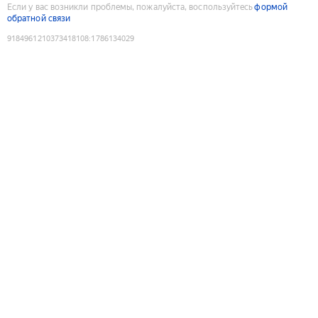
Если у вас возникли проблемы, пожалуйста, воспользуйтесь
формой
обратной связи
9184961210373418108
:
1786134029