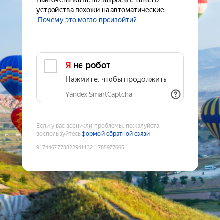
Нам очень жаль, но запросы с вашего
устройства похожи на автоматические.
Почему это могло произойти?
Я не робот
Нажмите, чтобы продолжить
Yandex SmartCaptcha
Если у вас возникли проблемы, пожалуйста,
воспользуйтесь
формой обратной связи
9174467778822941132
:
1785977665