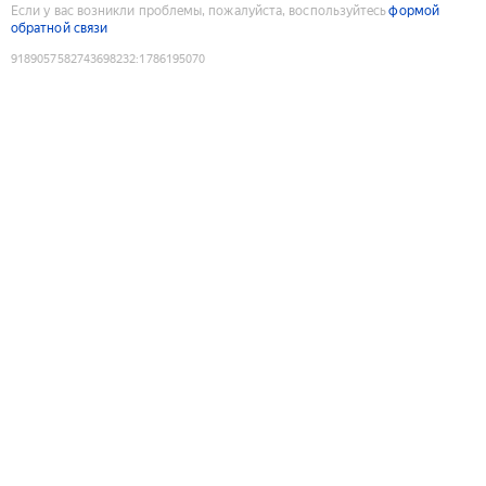
Если у вас возникли проблемы, пожалуйста, воспользуйтесь
формой
обратной связи
9189057582743698232
:
1786195070