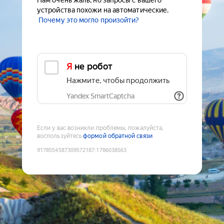
Нам очень жаль, но запросы с вашего
устройства похожи на автоматические.
Почему это могло произойти?
Я не робот
Нажмите, чтобы продолжить
Yandex SmartCaptcha
Если у вас возникли проблемы, пожалуйста,
воспользуйтесь
формой обратной связи
9178554587309572187
:
1786038563