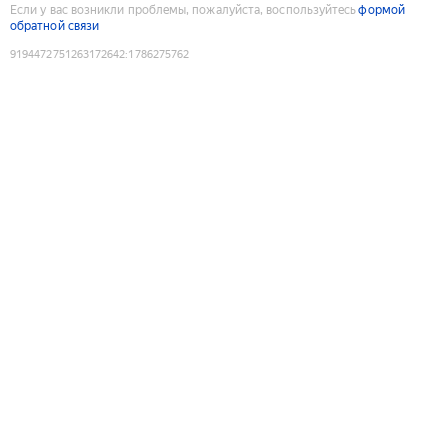
Если у вас возникли проблемы, пожалуйста, воспользуйтесь
формой
обратной связи
9194472751263172642
:
1786275762