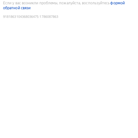
Если у вас возникли проблемы, пожалуйста, воспользуйтесь
формой
обратной связи
9181863104368036475
:
1786087863