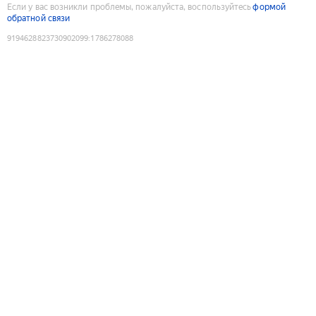
Если у вас возникли проблемы, пожалуйста, воспользуйтесь
формой
обратной связи
9194628823730902099
:
1786278088