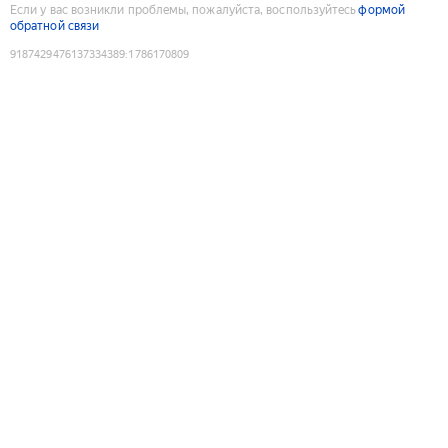
Если у вас возникли проблемы, пожалуйста, воспользуйтесь
формой
обратной связи
9187429476137334389
:
1786170809