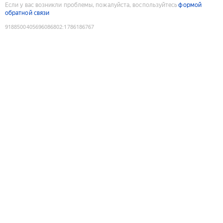
Если у вас возникли проблемы, пожалуйста, воспользуйтесь
формой
обратной связи
9188500405696086802
:
1786186767