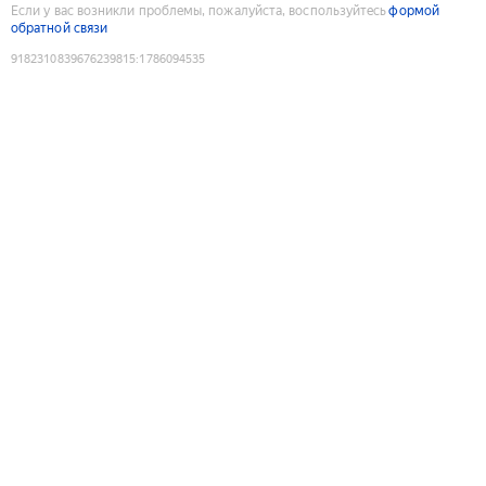
Если у вас возникли проблемы, пожалуйста, воспользуйтесь
формой
обратной связи
9182310839676239815
:
1786094535