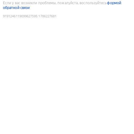
Если у вас возникли проблемы, пожалуйста, воспользуйтесь
формой
обратной связи
9191246119099627595
:
1786227681