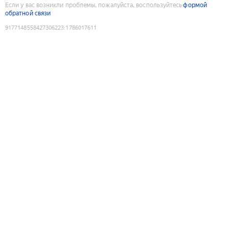
Если у вас возникли проблемы, пожалуйста, воспользуйтесь
формой
обратной связи
9177148558427306223
:
1786017611