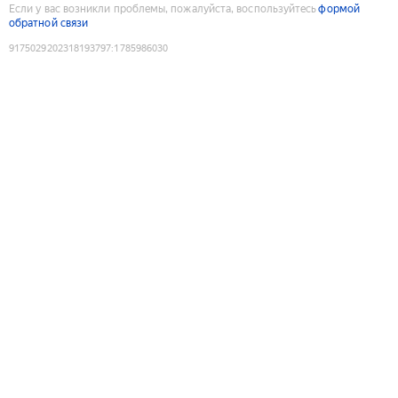
Если у вас возникли проблемы, пожалуйста, воспользуйтесь
формой
обратной связи
9175029202318193797
:
1785986030