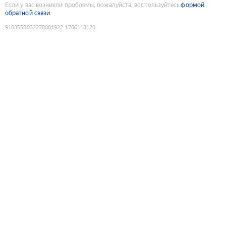
Если у вас возникли проблемы, пожалуйста, воспользуйтесь
формой
обратной связи
9183558032278081922
:
1786113120