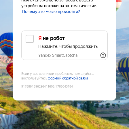
Нам очень жаль, но запросы с вашего
устройства похожи на автоматические.
Почему это могло произойти?
Я не робот
Нажмите, чтобы продолжить
Yandex SmartCaptcha
Если у вас возникли проблемы, пожалуйста,
воспользуйтесь
формой обратной связи
9178864696296411605
:
1786043184