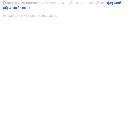
Если у вас возникли проблемы, пожалуйста, воспользуйтесь
формой
обратной связи
9198423739528586006
:
1786334636