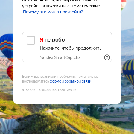
Нам очень жаль, но запросы с вашего
устройства похожи на автоматические.
Почему это могло произойти?
Я не робот
Нажмите, чтобы продолжить
Yandex SmartCaptcha
Если у вас возникли проблемы, пожалуйста,
воспользуйтесь
формой обратной связи
9187779115263099155
:
1786176019