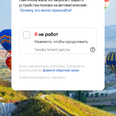
Нам очень жаль, но запросы с вашего
устройства похожи на автоматические.
Почему это могло произойти?
Я не робот
Нажмите, чтобы продолжить
Yandex SmartCaptcha
Если у вас возникли проблемы, пожалуйста,
воспользуйтесь
формой обратной связи
9198670300045055014
:
1786338310