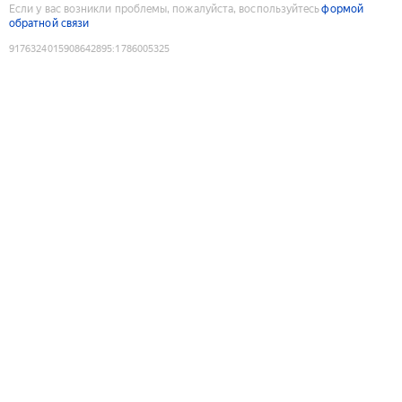
Если у вас возникли проблемы, пожалуйста, воспользуйтесь
формой
обратной связи
9176324015908642895
:
1786005325