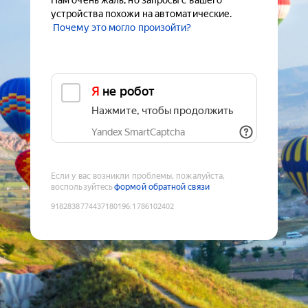
Нам очень жаль, но запросы с вашего
устройства похожи на автоматические.
Почему это могло произойти?
Я не робот
Нажмите, чтобы продолжить
Yandex SmartCaptcha
Если у вас возникли проблемы, пожалуйста,
воспользуйтесь
формой обратной связи
9182838774437180196
:
1786102402