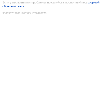
Если у вас возникли проблемы, пожалуйста, воспользуйтесь
формой
обратной связи
9186957129861200343
:
1786163770