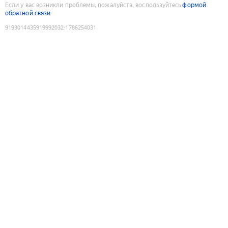
Если у вас возникли проблемы, пожалуйста, воспользуйтесь
формой
обратной связи
9193014435919992032
:
1786254031