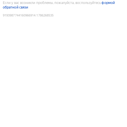
Если у вас возникли проблемы, пожалуйста, воспользуйтесь
формой
обратной связи
9193987744160966914
:
1786268535