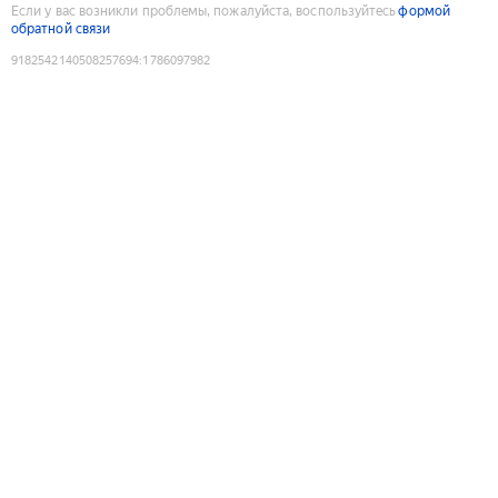
Если у вас возникли проблемы, пожалуйста, воспользуйтесь
формой
обратной связи
9182542140508257694
:
1786097982