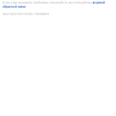
Если у вас возникли проблемы, пожалуйста, воспользуйтесь
формой
обратной связи
9202128021581135393
:
1786389834