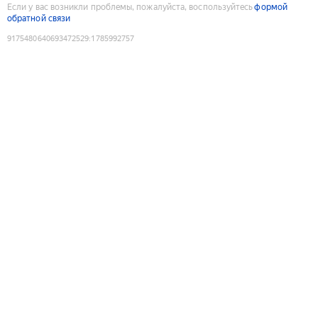
Если у вас возникли проблемы, пожалуйста, воспользуйтесь
формой
обратной связи
9175480640693472529
:
1785992757