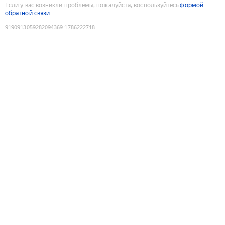
Если у вас возникли проблемы, пожалуйста, воспользуйтесь
формой
обратной связи
9190913059282094369
:
1786222718