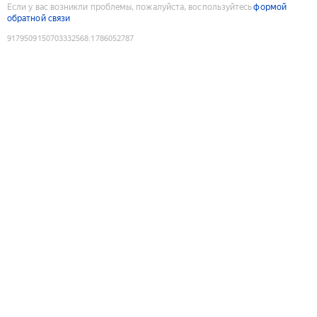
Если у вас возникли проблемы, пожалуйста, воспользуйтесь
формой
обратной связи
9179509150703332568
:
1786052787