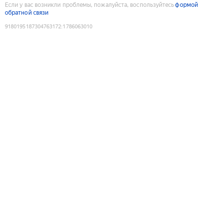
Если у вас возникли проблемы, пожалуйста, воспользуйтесь
формой
обратной связи
9180195187304763172
:
1786063010