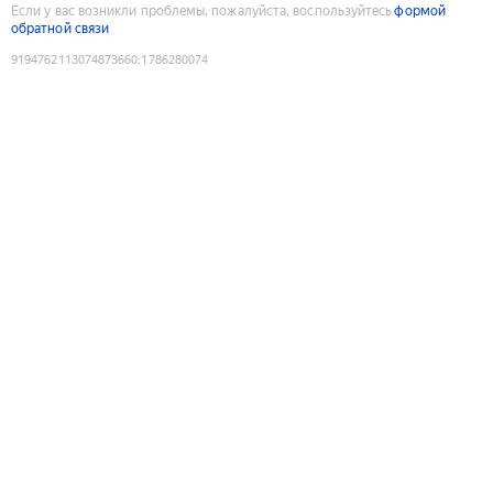
Если у вас возникли проблемы, пожалуйста, воспользуйтесь
формой
обратной связи
9194762113074873660
:
1786280074