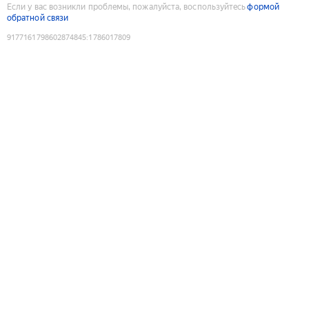
Если у вас возникли проблемы, пожалуйста, воспользуйтесь
формой
обратной связи
9177161798602874845
:
1786017809