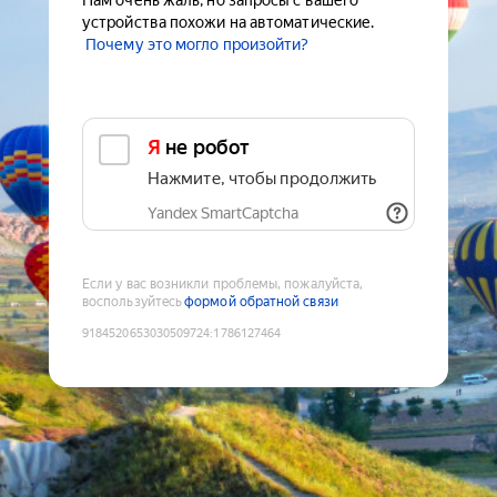
Нам очень жаль, но запросы с вашего
устройства похожи на автоматические.
Почему это могло произойти?
Я не робот
Нажмите, чтобы продолжить
Yandex SmartCaptcha
Если у вас возникли проблемы, пожалуйста,
воспользуйтесь
формой обратной связи
9184520653030509724
:
1786127464