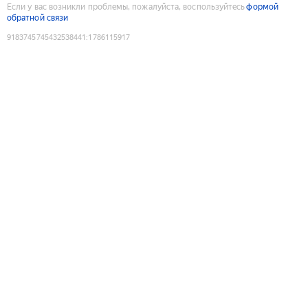
Если у вас возникли проблемы, пожалуйста, воспользуйтесь
формой
обратной связи
9183745745432538441
:
1786115917