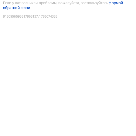
Если у вас возникли проблемы, пожалуйста, воспользуйтесь
формой
обратной связи
9180956595817968137
:
1786074355