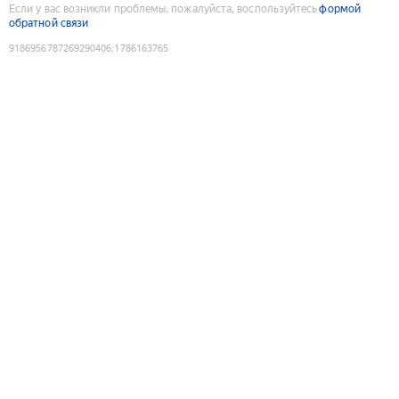
Если у вас возникли проблемы, пожалуйста, воспользуйтесь
формой
обратной связи
9186956787269290406
:
1786163765