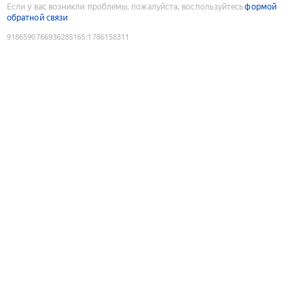
Если у вас возникли проблемы, пожалуйста, воспользуйтесь
формой
обратной связи
9186590766936285165
:
1786158311