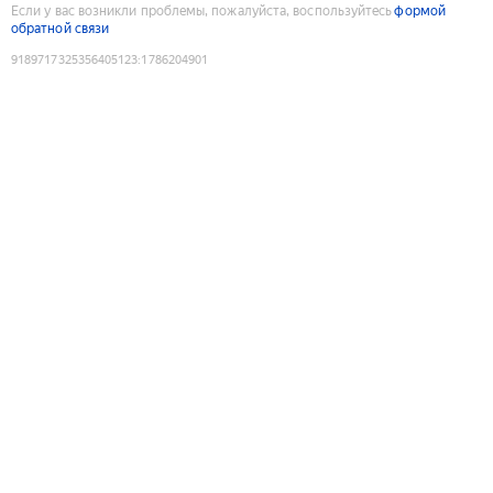
Если у вас возникли проблемы, пожалуйста, воспользуйтесь
формой
обратной связи
9189717325356405123
:
1786204901